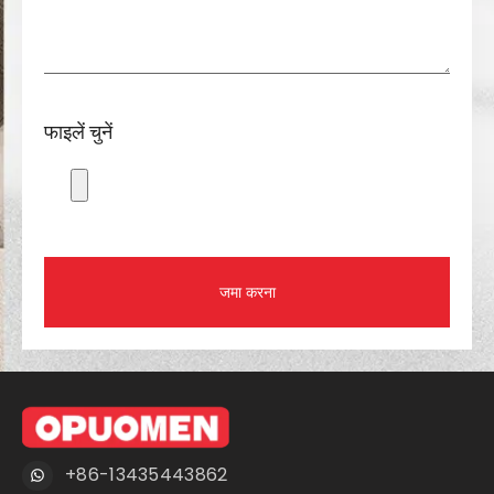
फाइलें चुनें
जमा करना
+86-13435443862