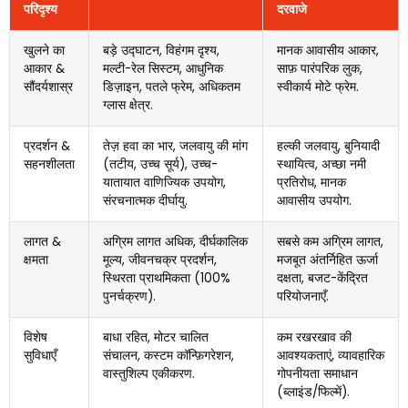
परिदृश्य
दरवाजे
खुलने का
बड़े उद्घाटन, विहंगम दृश्य,
मानक आवासीय आकार,
आकार &
मल्टी-रेल सिस्टम, आधुनिक
साफ़ पारंपरिक लुक,
सौंदर्यशास्र
डिज़ाइन, पतले फ्रेम, अधिकतम
स्वीकार्य मोटे फ्रेम.
ग्लास क्षेत्र.
प्रदर्शन &
तेज़ हवा का भार, जलवायु की मांग
हल्की जलवायु, बुनियादी
सहनशीलता
(तटीय, उच्च सूर्य), उच्च-
स्थायित्व, अच्छा नमी
यातायात वाणिज्यिक उपयोग,
प्रतिरोध, मानक
संरचनात्मक दीर्घायु.
आवासीय उपयोग.
लागत &
अग्रिम लागत अधिक, दीर्घकालिक
सबसे कम अग्रिम लागत,
क्षमता
मूल्य, जीवनचक्र प्रदर्शन,
मजबूत अंतर्निहित ऊर्जा
स्थिरता प्राथमिकता (100%
दक्षता, बजट-केंद्रित
पुनर्चक्रण).
परियोजनाएँ.
विशेष
बाधा रहित, मोटर चालित
कम रखरखाव की
सुविधाएँ
संचालन, कस्टम कॉन्फ़िगरेशन,
आवश्यकताएं, व्यावहारिक
वास्तुशिल्प एकीकरण.
गोपनीयता समाधान
(ब्लाइंड/फिल्में).