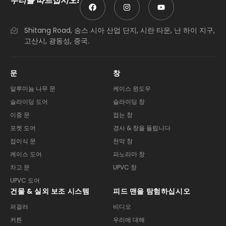
우리를 따르십시오!
Shitang Road, 송스 시아 산업 단지, 시란 타운, 난 하이 지구,
고산시, 광동성, 중국.
문
창
알루미늄 나무 문
케이스 윈도우
슬라이딩 도어
슬라이딩 창
이중 문
접는 창
포켓 도어
경사 & 창을 돌립니다
접이식 문
천막 창
케이스 도어
파노라마 창
차고 문
UPVC 창
UPVC 도어
건물 & 실외 보조 시스템
피드 맨을 탐험하십시오
퍼걸러
비디오
커튼
우리에 대해