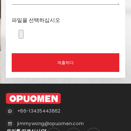
파일을 선택하십시오
제출하다
+86-13435443862
jimmywong@opuomen.com