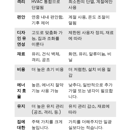
격리
HVAC 통합으로
최소한의 단열, 계절에만
단열됨
사용
편안
연중 내내 편안함,
계절 사용, 온도 조절이
기후 제어
덜됨
디자
고도로 맞춤화 가
제한된 사용자 정의, 재료
인 유
능, 집과 조화를
에 따라
연성
이룬다
재료
유리, 건식 벽체,
화면, 유리, 알류미늄, 비
격리, 공조
닐
비용
더 높은 초기 비용
더 저렴한, 설치 비용 절
감
에너
높은, 에너지 절약
낮추다, 일반적으로 추가
지 효
기능 사용 가능
가열 또는 냉각이 필요합
율
니다.
유지
더 높은 유지 관리
유지 관리 감소, 재료에
(공조, 격리, 등.)
따라
집에
주택 가치를 크게
가치를 더해주지만 일광
대한
높입니다.
실보다는 적습니다.