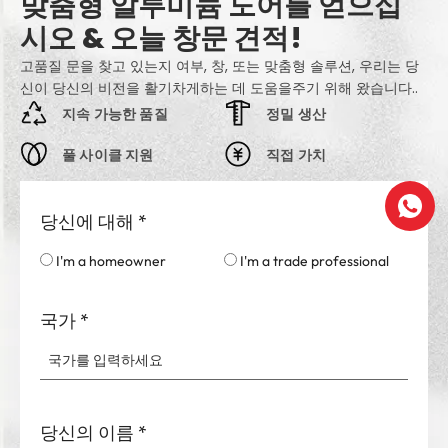
맞춤형 알루미늄 도어를 얻으십
시오 & 오늘 창문 견적!
고품질 문을 찾고 있는지 여부, 창, 또는 맞춤형 솔루션, 우리는 당
신이 당신의 비전을 활기차게하는 데 도움을주기 위해 왔습니다..
지속 가능한 품질
정밀 생산
풀 사이클 지원
직접 가치
당신에 대해
*
I'm a homeowner
I'm a trade professional
국가
*
당신의 이름
*