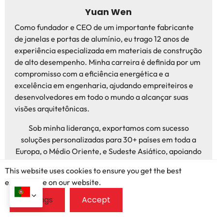
Yuan Wen
Como fundador e CEO de um importante fabricante
de janelas e portas de alumínio, eu trago 12 anos de
experiência especializada em materiais de construção
de alto desempenho. Minha carreira é definida por um
compromisso com a eficiência energética e a
excelência em engenharia, ajudando empreiteiros e
desenvolvedores em todo o mundo a alcançar suas
visões arquitetônicas.
Sob minha liderança, exportamos com sucesso
soluções personalizadas para 30+ países em toda a
Europa, o Médio Oriente, e Sudeste Asiático, apoiando
mais 500 projetos residenciais e comerciais de grande
This website uses cookies to ensure you get the best
porte. Sou especializado em fabricação OEM/ODM e
exprerience on our website.
sistemas complexos de madeira revestida de alumínio,
garantindo que cada produto atenda a rigorosos
padrões globais e diversos requisitos climáticos.