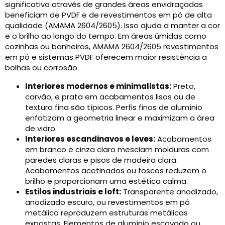
significativa através de grandes áreas envidraçadas
beneficiam de PVDF e de revestimentos em pó de alta
qualidade (AMAMA 2604/2605). Isso ajuda a manter a cor
e o brilho ao longo do tempo. Em áreas úmidas como
cozinhas ou banheiros, AMAMA 2604/2605 revestimentos
em pó e sistemas PVDF oferecem maior resistência a
bolhas ou corrosão.
Interiores modernos e minimalistas:
Preto,
carvão, e prata em acabamentos lisos ou de
textura fina são típicos. Perfis finos de alumínio
enfatizam a geometria linear e maximizam a área
de vidro.
Interiores escandinavos e leves:
Acabamentos
em branco e cinza claro mesclam molduras com
paredes claras e pisos de madeira clara.
Acabamentos acetinados ou foscos reduzem o
brilho e proporcionam uma estética calma.
Estilos industriais e loft:
Transparente anodizado,
anodizado escuro, ou revestimentos em pó
metálico reproduzem estruturas metálicas
expostas. Elementos de alumínio escovado ou