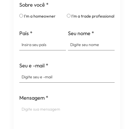
Sobre você
*
I'm a homeowner
I'm a trade professional
País
*
Seu nome
*
Seu e -mail
*
Mensagem
*