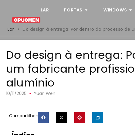
LAR
PORTAS
WINDOWS
Lar
>
Do design à entrega: Por dentro do processo de u
Do design à entrega: P
um fabricante profissi
alumínio
10/11/2025
Yuan Wen
Compartilhar: