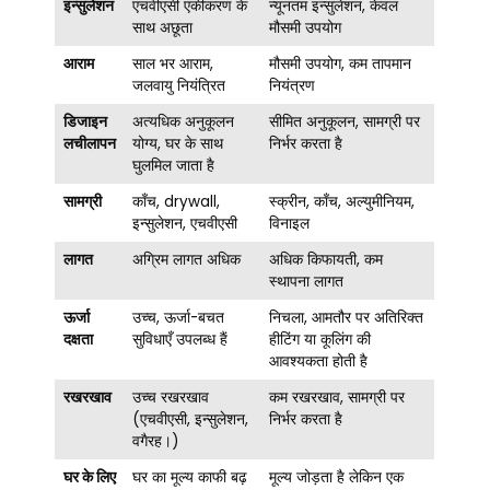
इन्सुलेशन
एचवीएसी एकीकरण के
न्यूनतम इन्सुलेशन, केवल
साथ अछूता
मौसमी उपयोग
आराम
साल भर आराम,
मौसमी उपयोग, कम तापमान
जलवायु नियंत्रित
नियंत्रण
डिजाइन
अत्यधिक अनुकूलन
सीमित अनुकूलन, सामग्री पर
लचीलापन
योग्य, घर के साथ
निर्भर करता है
घुलमिल जाता है
सामग्री
काँच, drywall,
स्क्रीन, काँच, अल्युमीनियम,
इन्सुलेशन, एचवीएसी
विनाइल
लागत
अग्रिम लागत अधिक
अधिक किफायती, कम
स्थापना लागत
ऊर्जा
उच्च, ऊर्जा-बचत
निचला, आमतौर पर अतिरिक्त
दक्षता
सुविधाएँ उपलब्ध हैं
हीटिंग या कूलिंग की
आवश्यकता होती है
रखरखाव
उच्च रखरखाव
कम रखरखाव, सामग्री पर
(एचवीएसी, इन्सुलेशन,
निर्भर करता है
वगैरह।)
घर के लिए
घर का मूल्य काफी बढ़
मूल्य जोड़ता है लेकिन एक