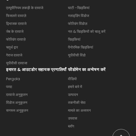
एल्यूमीनियम लकड़ी के दरवाजे
घाटी -खिड़कियां
फिसलते दरवाज़े
स्लाइडिंग विंडोज
द्विभाजक दरवाजे
फोल्डिंग विंडोज़
जेब के दरवाजे
नत & खिड़कियों को चालू करें
फोल्डिंग दरवाज़े
खिड़कियां
चतुर्थ द्वार
पैनोरमिक खिड़कियां
गेराज दरवाजे
यूपीवीसी विंडो
यूपीवीसी दरवाजा
इमारत & आउटडोर सहायक प्रणालियाँ
फीडोमेन का अन्वेषण करें
Pergola
वीडियो
परदा
हमारे बारे में
दरवाजे अनुकूलन
उत्पादन
विंडोज अनुकूलन
तकनीकी सेवा
सनरूम अनुकूलन
मामले का अध्ययन
उपवास
ब्लॉग