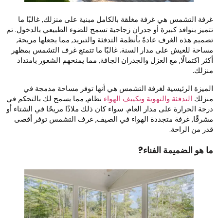
رفة التشمس هي غرفة مغلقة بالكامل مبنية على منزلك, غالبًا ما
تميز بنوافذ كبيرة أو جدران زجاجية تسمح للضوء الطبيعي بالدخول. تم
صميم هذه الغرف عادةً بأنظمة التدفئة والتبريد, مما يجعلها مريحة,
ساحة للعيش على مدار السنة. غالبًا ما تتمتع غرف التشمس بمظهر
كثر اكتمالًا, مع العزل والجدران الجافة, مما يمنحهم الشعور بامتداد
نزلك.
لميزة الرئيسية لغرفة التشمس هي أنها توفر مساحة مدمجة في
نزلك
التدفئة والتهوية وتكييف الهواء
نظام, مما يسمح لك بالتحكم في
رجة الحرارة على مدار العام. سواء كان ذلك ملاذًا مريحًا في الشتاء أو
شرقًا, غرفة متجددة الهواء في الصيف, غرف التشمس توفر أقصى
در من الراحة.
ا هو الضميمة الفناء?