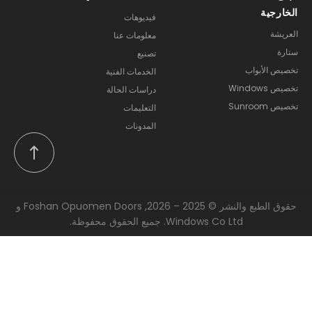
الخارجية
فيديوهات
العريشة
معلومات عنا
ستارة
تصنيع
تخصيص الأبواب
الخدمات الفنية
تخصيص Windows
دراسات الحالة
تخصيص Sunroom
التعليمات
المدونات
حقوق الطبع والنشر © 2025 – 2026, Foshan Opuomen Doors و
Windows Co Ltd. جميع الحقوق محفوظة.