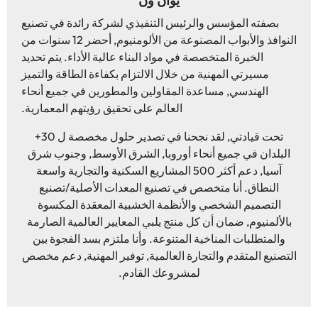
يوان ون
بصفته المؤسس والرئيس التنفيذي لشركة رائدة في تصنيع
النوافذ والأبواب المصنوعة من الألومنيوم, أحضر 12 سنوات من
الخبرة المتخصصة في مواد البناء عالية الأداء. يتم تحديد
مسيرتي المهنية من خلال الالتزام بكفاءة الطاقة والتميز
الهندسي, مساعدة المقاولين والمطورين في جميع أنحاء
العالم على تحقيق رؤيتهم المعمارية.
تحت قيادتي, لقد نجحنا في تصدير حلول مخصصة ل 30+
البلدان في جميع أنحاء أوروبا, الشرق الأوسط, وجنوب شرق
آسيا, دعم أكثر 500 المشاريع السكنية والتجارية واسعة
النطاق. أنا متخصص في تصنيع المعدات الأصلية/تصنيع
التصميم الشخصي والأنظمة الخشبية المعقدة المكسوة
بالألمنيوم, ضمان أن كل منتج يلبي المعايير العالمية الصارمة
والمتطلبات المناخية المتنوعة. وأنا ملتزم بسد الفجوة بين
التصنيع المتقدم والتجارة العالمية, توفير المهنية, دعم مخصص
لمشروعك القادم.