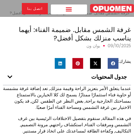
بيت
>
اتصل بنا
غرفة الشمس مقابل. ضميمة الفناء: أيهما يناسب منزلك بشكل أفضل?
رفة الشمس مقابل. ضميمة الفناء: أيهما
ناسب منزلك بشكل أفضل?
09/10/202
يوان ون
شارك:
جدول المحتويات
ندما يتعلق الأمر بتعزيز الراحة وقيمة منزلك, تعد إضافة غرفة مشمسة
و حاوية فناء استثمارًا ممتازًا. يسمح لك كلا الخيارين بالاستمتاع
مساحتك الخارجية براحة, بغض النظر عن الطقس. لكن, قد يكون
لاختيار بين غرفة التشمس ومساحة الفناء أمرًا صعبًا.
ي هذه المقالة, سنقوم بتفصيل الاختلافات الرئيسية بين غرف
لتشمس ومرفقات الفناء, استكشاف راحتهم, مرونة التصميم,
لتكاليف, وكفاءة الطاقة لمساعدتك على اتخاذ قرار مستنير.