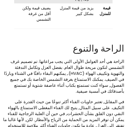
قيمة
يزيد من قيمة المنزل
يضيف قيمة ولكن
للمنزل
بشكل كبير
أقل من غرفة
التشمس
لراحة والتنوع
لراحة هي أحد العوامل الأولى التي يجب مراعاتها. تم تصميم غرف
لتشمس لتكون مريحة طوال العام. بفضل العزل وتكامل التدفئة
والتهوية وتكييف الهواء (HVAC)., يمكنهم البقاء دافئًا في الشتاء وباردًا
ي الصيف. يمكنك الاستمتاع بغرفة التشمس الخاصة بك في جميع
لفصول, سواء كنت تستمتع بكتاب أثناء عاصفة شتوية أو تستمتع
أصدقائك في أمسية صيفية.
ي المقابل, تعتبر حاويات الفناء أكثر تنوعًا من حيث القدرة على
لتكيف. على سبيل المثال, يتيح لك الفناء المغطى الاستمتاع بالهواء
لنقي دون القلق بشأن الحشرات, في حين أن العلبة الزجاجية للفناء
مكن أن توفر المزيد من الحماية من الرياح والأمطار. لكن, لأنها غالبا ما
فتقر إلى العزل, عادة ما تكون حاويات الفناء أكثر ملاءمة للاستخدام