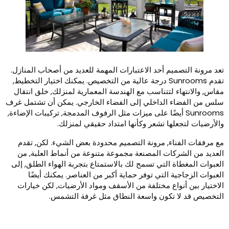
عد مرونة التصميم أحد الاعتبارات المهمة للعديد من أصحاب المنازل.
تقدم Sunrooms درجة عالية من التخصيص. يمكنك اختيار التخطيط,
قاس, والانتهاء لتتناسب مع الهندسة المعمارية لمنزلك, خلق انتقال
لس من الفضاء الداخلي إلى الفضاء الخارجي. يمكن أن تشتمل غرف
Sunrooms أيضًا على ميزات مثل الرفوف المدمجة, تركيبات الإضاءة,
الأرضيات لتجعلها تشعر وكأنها امتداد حقيقي لمنزلك.
ع مرفقات الفناء, مرونة التصميم محدودة بعض الشيء. لكن, تقدم
لعديد من الشركات المصنعة مجموعة متنوعة من أنماط العلبة, من
لعبوات المغطاة التي تسمح لك بالاستمتاع بتجربة الهواء الطلق, إلى
لعبوات الزجاجية التي توفر حماية أكبر من العناصر. يمكنك أيضًا
لاختيار بين أنواع مختلفة من الأسقف ومواد الأرضيات, لكن خيارات
لتخصيص قد لا تكون واسعة النطاق مثل غرفة التشمس.