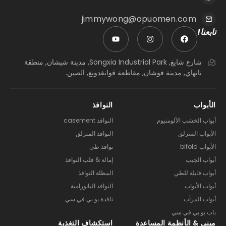
jimmywong@opuomen.com
تابعنا!
شارع شايغ, Songxia Industrial Park, مدينة شيشان, منطقة
نانهاي, مدينة فوشان, مقاطعة قوانغدونغ, الصين.
الأبواب
النوافذ
أبواب الخشب الألومنيوم
النوافذ casement
الأبواب المنزلق
النوافذ المنزلق
الأبواب bifold
نوافذ طي
أبواب الجيب
إمالة & قلب النوافذ
أبواب قابلة للطي
المظلة النوافذ
أبواب الأبواب
النوافذ البانورامية
أبواب المرآب
نافذة يو بي في سي
باب يو بي في سي
مبنى & الأنظمة المساعدة
استكشاف التغذية