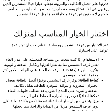
درتها على تحمل التكاليف والمرونة تجعلها خيارًا جيدًا للمشترين الذين
رغبون في الاستمتاع بمساحة خارجية مع بعض الحماية من العناصر
لكنهم لا يبحثون عن غرفة متكاملة تمامًا مثل غرفة التشمس.
ختيار الخيار المناسب لمنزلك
ند الاختيار بين غرفة التشمس ومساحة الفناء, يجب أن تؤثر عدة
وامل على اختيارك:
الاستخدام
: إذا كنت تبحث عن مساحة للمعيشة على مدار العام,
تعتبر غرفة التشمس مثالية نظرًا لعزلها وتكامل التدفئة والتهوية
وتكييف الهواء (HVAC).. مرفقات الفناء, على الجانب الآخر, أكثر
ملاءمة للتمتع الموسمي.
كفاءة الطاقة
: توفر غرف التشمس توفيرًا أفضل للطاقة بفضل
الجدران المعزولة والنوافذ الموفرة للطاقة, تقليل تكاليف
التدفئة والتبريد على المدى الطويل. قد تتطلب حاويات الفناء
تحكمًا إضافيًا في درجة الحرارة للحفاظ على الراحة.
ميزانية
: في حين أن حاويات الفناء عمومًا تكون بتكلفة أولية أقل,
توفر غرف التشمس مزيدًا من المتانة والراحة, مما يجعلها