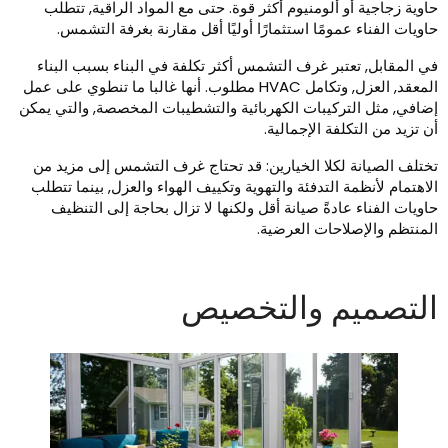
اوية زجاجية أو ألومنيوم أكثر قوة. حتى مع المواد الراقية, تتطلب
اويات الفناء عمومًا استثمارًا أوليًا أقل مقارنة بغرفة التشمس.
ي المقابل, تعتبر غرف التشمس أكثر تكلفة في البناء بسبب البناء
المعقد, العزل, وتكامل HVAC مطلوب. أنها غالبا ما تنطوي على عمل
ضافي, مثل التركيبات الكهربائية والتشطيبات المخصصة, والتي يمكن
ن تزيد من التكلفة الإجمالية.
ختلف الصيانة لكلا الخيارين: قد تحتاج غرف التشمس إلى مزيد من
لاهتمام لأنظمة التدفئة والتهوية وتكييف الهواء والعزل, بينما تتطلب
اويات الفناء عادةً صيانة أقل ولكنها لا تزال بحاجة إلى التنظيف
لمنتظم والإصلاحات العرضية.
لتصميم والتخصيص