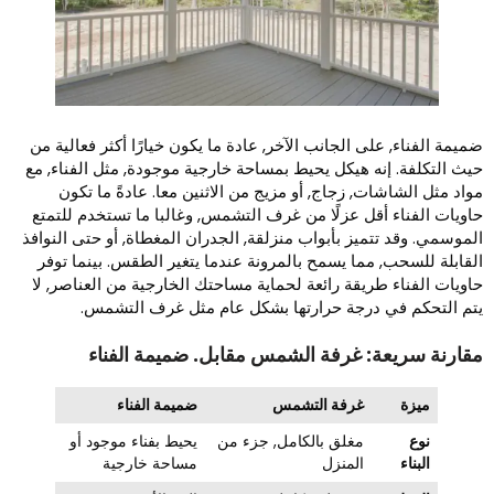
ميمة الفناء, على الجانب الآخر, عادة ما يكون خيارًا أكثر فعالية من
يث التكلفة. إنه هيكل يحيط بمساحة خارجية موجودة, مثل الفناء, مع
واد مثل الشاشات, زجاج, أو مزيج من الاثنين معا. عادةً ما تكون
اويات الفناء أقل عزلًا من غرف التشمس, وغالبا ما تستخدم للتمتع
لموسمي. وقد تتميز بأبواب منزلقة, الجدران المغطاة, أو حتى النوافذ
لقابلة للسحب, مما يسمح بالمرونة عندما يتغير الطقس. بينما توفر
اويات الفناء طريقة رائعة لحماية مساحتك الخارجية من العناصر, لا
تم التحكم في درجة حرارتها بشكل عام مثل غرف التشمس.
قارنة سريعة: غرفة الشمس مقابل. ضميمة الفناء
ميزة
غرفة التشمس
ضميمة الفناء
نوع
مغلق بالكامل, جزء من
يحيط بفناء موجود أو
البناء
المنزل
مساحة خارجية