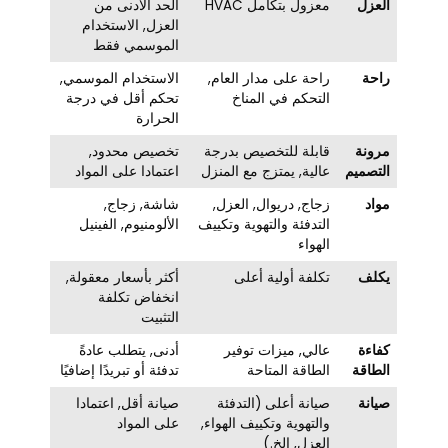
العزل
معزول بتكامل HVAC
الحد الأدنى من
العزل, الاستخدام
الموسمي فقط
راحة
راحة على مدار العام,
الاستخدام الموسمي,
التحكم في المناخ
تحكم أقل في درجة
الحرارة
مرونة
قابلة للتخصيص بدرجة
تخصيص محدود,
التصميم
عالية, يمتزج مع المنزل
اعتمادا على المواد
مواد
زجاج, دريوال, العزل,
شاشة, زجاج,
التدفئة والتهوية وتكييف
الألومنيوم, الفينيل
الهواء
يكلف
تكلفة أولية أعلى
أكثر بأسعار معقولة,
انخفاض تكلفة
التثبيت
كفاءة
عالي, ميزات توفير
أدنى, يتطلب عادةً
الطاقة
الطاقة المتاحة
تدفئة أو تبريدًا إضافيًا
صيانة
صيانة أعلى (التدفئة
صيانة أقل, اعتمادا
والتهوية وتكييف الهواء,
على المواد
العزل, إلخ.)