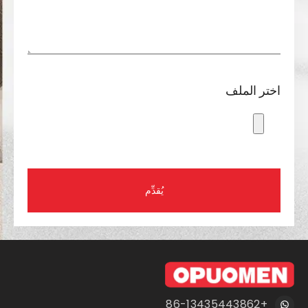
اختر الملف
يُقدِّم
+86-13435443862