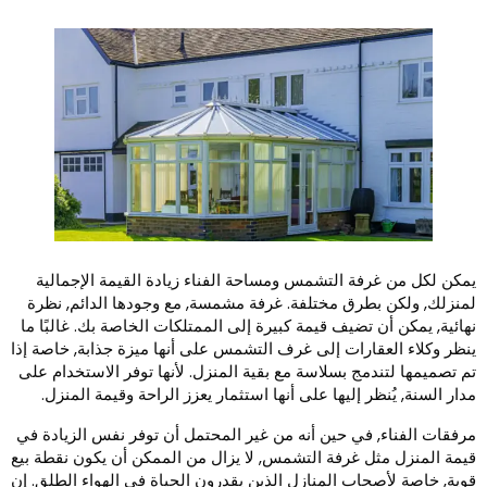
مكن لكل من غرفة التشمس ومساحة الفناء زيادة القيمة الإجمالية
منزلك, ولكن بطرق مختلفة. غرفة مشمسة, مع وجودها الدائم, نظرة
هائية, يمكن أن تضيف قيمة كبيرة إلى الممتلكات الخاصة بك. غالبًا ما
نظر وكلاء العقارات إلى غرف التشمس على أنها ميزة جذابة, خاصة إذا
م تصميمها لتندمج بسلاسة مع بقية المنزل. لأنها توفر الاستخدام على
دار السنة, يُنظر إليها على أنها استثمار يعزز الراحة وقيمة المنزل.
رفقات الفناء, في حين أنه من غير المحتمل أن توفر نفس الزيادة في
يمة المنزل مثل غرفة التشمس, لا يزال من الممكن أن يكون نقطة بيع
وية, خاصة لأصحاب المنازل الذين يقدرون الحياة في الهواء الطلق. إن