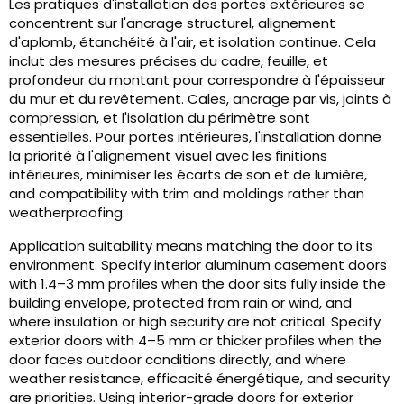
Les pratiques d'installation des portes extérieures se
concentrent sur l'ancrage structurel, alignement
d'aplomb, étanchéité à l'air, et isolation continue. Cela
inclut des mesures précises du cadre, feuille, et
profondeur du montant pour correspondre à l'épaisseur
du mur et du revêtement. Cales, ancrage par vis, joints à
compression, et l'isolation du périmètre sont
essentielles. Pour portes intérieures, l'installation donne
la priorité à l'alignement visuel avec les finitions
intérieures, minimiser les écarts de son et de lumière,
and compatibility with trim and moldings rather than
weatherproofing
.
Application suitability means matching the door to its
environment
.
Specify interior aluminum casement doors
with 1.4–3 mm profiles when the door sits fully inside the
building envelope
,
protected from rain or wind
,
and
where insulation or high security are not critical
.
Specify
exterior doors with 4–5 mm or thicker profiles when the
door faces outdoor conditions directly
,
and where
weather resistance
, efficacité énergétique,
and security
are priorities
.
Using interior-grade doors for exterior