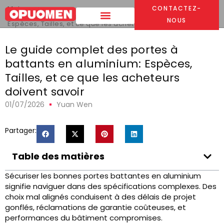
Maison
>
CONTACTEZ-
Le guide complet des portes à battants en aluminium:
NOUS
Espèces, Tailles, et ce que les acheteurs doivent savoir
Le guide complet des portes à
battants en aluminium: Espèces,
Tailles, et ce que les acheteurs
doivent savoir
01/07/2026
Yuan Wen
Partager:
Table des matières
Sécuriser les bonnes portes battantes en aluminium
signifie naviguer dans des spécifications complexes. Des
choix mal alignés conduisent à des délais de projet
gonflés, réclamations de garantie coûteuses, et
performances du bâtiment compromises.