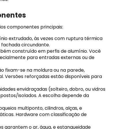
onentes
rios componentes principais:
nio extrudado, às vezes com ruptura térmica
 fachada circundante.
mbém construído em perfis de alumínio. Você
pecialmente para entradas externas ou de
o fixam-se na moldura ou na parede,
l. Versões reforçadas estão disponíveis para
dades envidraçadas (solteiro, dobro, ou vidros
compostos/isolados. A escolha depende da
.
queios multiponto, cilindros, alças, e
ticas. Hardware com classificação de
res garantem o ar, água, e estanqueidade