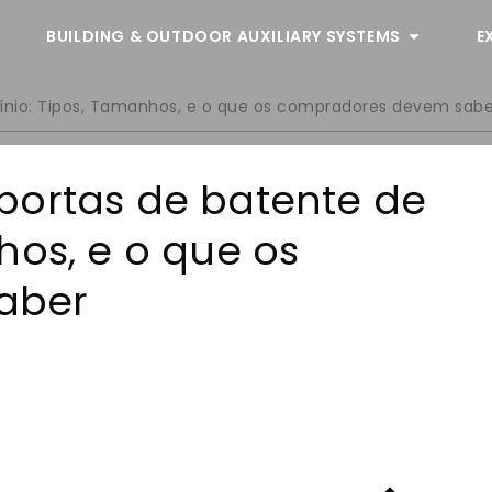
BUILDING & OUTDOOR AUXILIARY SYSTEMS
E
ínio: Tipos, Tamanhos, e o que os compradores devem sabe
portas de batente de
hos, e o que os
aber