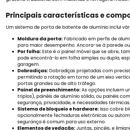
Principais características e comp
Um sistema de porta de batente de alumínio inclui vá
Moldura da porta:
Fabricado em perfis de alumí
para maior desempenho. Ancora-se à parede ou
Por folha:
Este é o painel móvel que se abre, ta
pode encontrá-lo em folha simples ou dupla, es
garagem.
Dobradiças:
Dobradiças projetadas com precisã
permitindo a rotação em torno de um eixo vertica
portas grandes ou de alto tráfego.
Painel de preenchimento:
As opções incluem uni
triplos), painéis de alumínio sólido, ou painéis 
segurança, privacidade, e necessidades térmicas
Sistema de bloqueio e hardware:
Isso cobre blo
opcionalmente fechaduras eletrônicas ou automá
segurança é comum para uso externo.
Elementos de vedação:
Juntas, pincéis, e limia