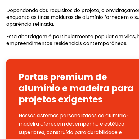
Dependendo dos requisitos do projeto, o envidraçame
enquanto as finas molduras de alumínio fornecem o s
aparência refinada.
Esta abordagem é particularmente popular em vilas, hot
empreendimentos residenciais contemporâneos.
Portas premium de
alumínio e madeira para
projetos exigentes
Nossos sistemas personalizados de alumínio-
madeira oferecem desempenho e estética
superiores, construído para durabilidade e