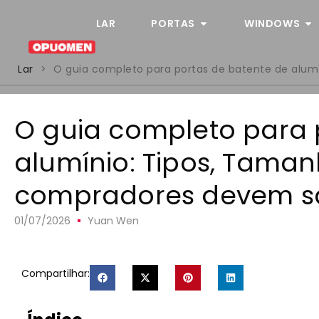
LAR
PORTAS
WINDOWS
Lar
>
O guia completo para portas de batente de alum
O guia completo para 
alumínio: Tipos, Taman
compradores devem s
01/07/2026
Yuan Wen
Compartilhar: