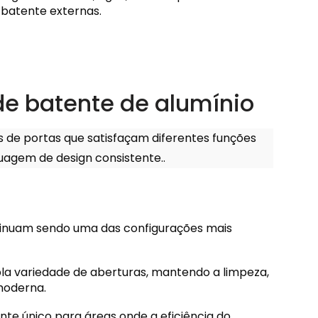
 batente externas.
 de batente de alumínio
 de portas que satisfaçam diferentes funções
agem de design consistente..
ntinuam sendo uma das configurações mais
la variedade de aberturas, mantendo a limpeza,
moderna.
te único para áreas onde a eficiência do