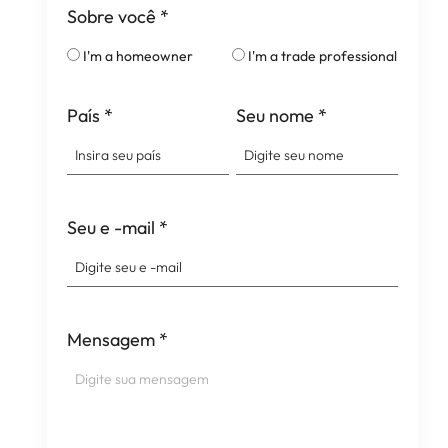
Sobre você
*
I'm a homeowner
I'm a trade professional
País
*
Seu nome
*
Seu e -mail
*
Mensagem
*