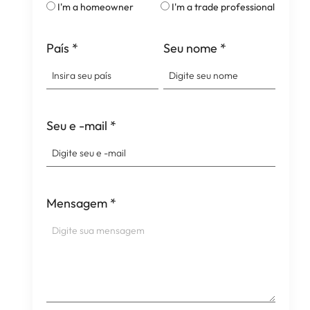
I'm a homeowner
I'm a trade professional
País
*
Seu nome
*
Seu e -mail
*
Mensagem
*