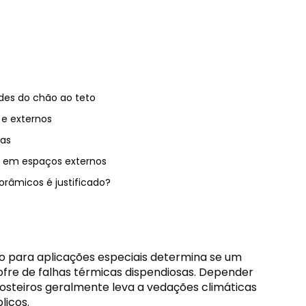
ades do chão ao teto
 e externos
cas
s em espaços externos
orâmicos é justificado?
o para aplicações especiais determina se um
ofre de falhas térmicas dispendiosas. Depender
costeiros geralmente leva a vedações climáticas
licos.