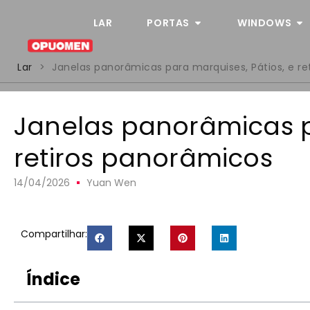
LAR
PORTAS
WINDOWS
Lar
>
Janelas panorâmicas para marquises, Pátios, e r
Janelas panorâmicas p
retiros panorâmicos
14/04/2026
Yuan Wen
Compartilhar:
Índice