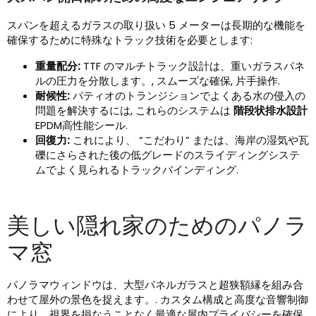
スパンを超えるガラスの取り扱い 5 メーターは長期的な機能を
確保するために特殊なトラック技術を必要とします:
重量配分:
TTF のマルチトラック設計は、重いガラスパネ
ルの圧力を分散します。, スムーズな確保, 片手操作.
耐候性:
パティオのトランジションでよくある水の侵入の
問題を解決するには, これらのシステムは
階段状排水設計
EPDM高性能シール.
回復力:
これにより、 “こだわり” または、海岸の湿気や瓦
礫にさらされた後の低グレードのスライディングシステ
ムでよく見られるトラックバインディング.
美しい隠れ家のためのパノラ
マ窓
パノラマウィンドウは、大型パネルガラスと超狭額縁を組み合
わせて屋外の景色を捉えます。. カスタム構成と高度な音響制御
により、視界を損なうことなく最適な屋内プライバシーを確​​保