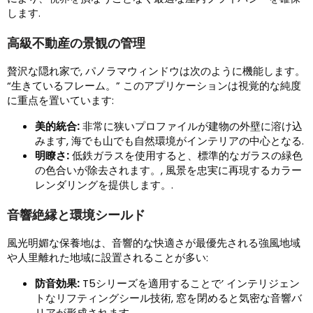
します.
高級不動産の景観の管理
贅沢な隠れ家で, パノラマウィンドウは次のように機能します。
“生きているフレーム。” このアプリケーションは視覚的な純度
に重点を置いています:
美的統合:
非常に狭いプロファイルが建物の外壁に溶け込
みます, 海でも山でも自然環境がインテリアの中心となる.
明瞭さ:
低鉄ガラスを使用すると、標準的なガラスの緑色
の色合いが除去されます。, 風景を忠実に再現するカラー
レンダリングを提供します。.
音響絶縁と環境シールド
風光明媚な保養地は、音響的な快適さが最優先される強風地域
や人里離れた地域に設置されることが多い:
防音効果:
T5シリーズを適用することで’ インテリジェン
トなリフティングシール技術, 窓を閉めると気密な音響バ
リアが形成されます.