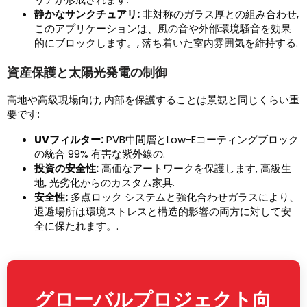
静かなサンクチュアリ:
非対称のガラス厚との組み合わせ,
このアプリケーションは、風の音や外部環境騒音を効果
的にブロックします。, 落ち着いた室内雰囲気を維持する.
資産保護と太陽光発電の制御
高地や高級現場向け, 内部を保護することは景観と同じくらい重
要です:
UVフィルター:
PVB中間層とLow-Eコーティングブロック
の統合 99% 有害な紫外線の.
投資の安全性:
高価なアートワークを保護します, 高級生
地, 光劣化からのカスタム家具.
安全性:
多点ロック システムと強化合わせガラスにより、
退避場所は環境ストレスと構造的影響の両方に対して安
全に保たれます。.
グローバルプロジェクト向