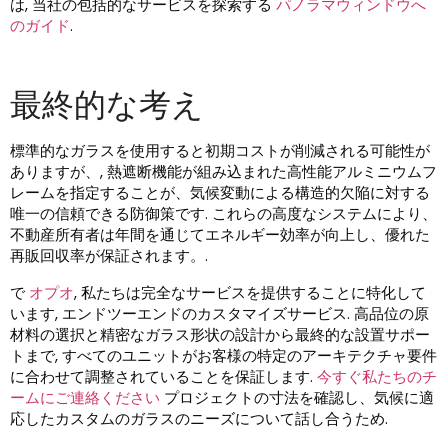
は, 当社の包括的なサービスを探索する
パノラマウィンドウへ
のガイド
.
最終的な考え
標準的なガラスを使用すると初期コストが削減される可能性が
ありますが、, 熱遮断機能が組み込まれた高性能アルミニウムフ
レームを指定することが、気候変動による構造的欠陥に対する
唯一の信頼できる防御策です. これらの高度なシステムにより、
不動産所有者は年間を通じてエネルギー効率が向上し、優れた
再販回収率が保証されます。.
で
オプオ
, 私たちは完全なサービスを提供することに特化して
います, エンドツーエンドのカスタマイズサービス. 高品位の原
材料の選択と精密なガラス形状の設計から最終的な設置サポー
トまで, すべてのユニットがお客様の特定のアーキテクチャ要件
に合わせて調整されていることを保証します.
今すぐ私たちのチ
ームにご連絡ください
プロジェクトの寸法を確認し、気候に適
応したカスタムのガラスのニーズについて話し合うため.