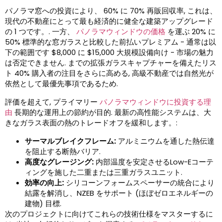
パノラマ窓への投資により、 60% に 70% 再販回収率, これは、
現代の不動産にとって最も経済的に健全な建築アップグレード
の 1 つです。. 一方、
パノラマウィンドウの価格
を運ぶ 20% に
50% 標準的な窓ガラスと比較した前払いプレミアム - 通常は以
下の範囲です $8,000 に $15,000 大規模設備向け - 市場の魅力
は否定できません. までの拡張ガラスキャプチャーを備えたリス
ト 40% 購入者の注目をさらに高める, 高級不動産では自然光が
依然として最優先事項であるため.
評価を超えて, プライマリー
パノラマウィンドウに投資する理
由
長期的な運用上の節約が目的. 最新の高性能システムは、大
きなガラス表面の熱のトレードオフを緩和します。:
サーマルブレイクフレーム:
アルミニウムを通した熱伝達
を阻止する断熱バリア.
高度なグレージング:
内部温度を安定させるLow-Eコーテ
ィングを施した二重または三重ガラスユニット.
効率の向上:
シリコーンフォームスペーサーの統合により
結露を解消し、NZEB をサポート (ほぼゼロエネルギーの
建物) 目標.
次のプロジェクトに向けてこれらの技術仕様をマスターするに