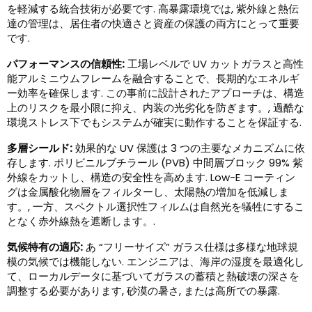
を軽減する統合技術が必要です. 高暴露環境では, 紫外線と熱伝
達の管理は、居住者の快適さと資産の保護の両方にとって重要
です.
パフォーマンスの信頼性:
工場レベルで UV カットガラスと高性
能アルミニウムフレームを融合することで、長期的なエネルギ
ー効率を確保します. この事前に設計されたアプローチは、構造
上のリスクを最小限に抑え、内装の光劣化を防ぎます。, 過酷な
環境ストレス下でもシステムが確実に動作することを保証する.
多層シールド:
効果的な UV 保護は 3 つの主要なメカニズムに依
存します. ポリビニルブチラール (PVB) 中間層ブロック 99% 紫
外線をカットし、構造の安全性を高めます. Low-E コーティン
グは金属酸化物層をフィルターし、太陽熱の増加を低減しま
す。, 一方、スペクトル選択性フィルムは自然光を犠牲にするこ
となく赤外線熱を遮断します。.
気候特有の適応:
あ “フリーサイズ” ガラス仕様は多様な地球規
模の気候では機能しない. エンジニアは、海岸の湿度を最適化し
て、ローカルデータに基づいてガラスの蓄積と熱破壊の深さを
調整する必要があります, 砂漠の暑さ, または高所での暴露.