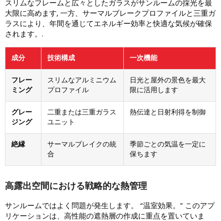
スリムなフレームと広々としたガラスがサンルームの採光を最
大限に高めます, 一方、サーマルブレークプロファイルと三重ガ
ラスにより、年間を通じてエネルギー効率と快適な気候が確保
されます。.
成分
技術構成
一次機能
フレー
スリムなアルミニウム
日光と屋外の景色を最大
ミング
プロファイル
限に活用します
グレー
二重または三重ガラス
熱伝達と日射利得を制御
ジング
ユニット
絶縁
サーマルブレイクの統
季節ごとの気温を一定に
合
保ちます
高露出空間における戦略的な熱管理
サンルームではよく問題が発生します。 “温室効果。” このアプ
リケーションは、高性能の遮熱層の作成に重点を置いていま