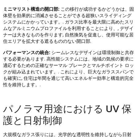
ミニマリスト構造の開口部:
この移行が成功するかどうかは、固
体壁を効果的に消滅させることができる超狭いスライディング
システムにかかっています。. ガラス比率を最大限に高めたスリ
ムなアルミニウムプロファイルを利用することにより、, デザイ
ナーは大きなものを作ります, 自然換気を促進し、使用可能な居
住エリアを拡大する遮るもののない開口部.
パフォーマンスの統合:
シームレスなデザインは環境制御と共存
する必要があります. 高性能システムには、地域の気候の要求に
適応するための正確なサーマル ブレークとマルチポイント ロッ
クが組み込まれています。. これにより、巨大なガラススパンで
も確実に, 住宅は年間を通じて高いエネルギー効率と構造的完全
性を維持します。.
パノラマ用途における UV 保
護と日射制御
大規模なガラス張りには、光学的な透明性を維持しながら日射