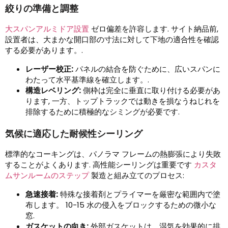
絞りの準備と調整
大スパンアルミドア設置
ゼロ偏差を許容します. サイト納品前,
設置者は、大まかな開口部の寸法に対して下地の適合性を確認
する必要があります。.
レーザー校正:
パネルの結合を防ぐために、広いスパンに
わたって水平基準線を確立します。.
構造レベリング:
側枠は完全に垂直に取り付ける必要があ
ります, 一方、トップトラックでは動きを損なうねじれを
排除するために積極的なシミングが必要です.
気候に適応した耐候性シーリング
標準的なコーキングは、パノラマ フレームの熱膨張により失敗
することがよくあります. 高性能シーリングは重要です
カスタ
ムサンルームのステップ
製造と組み立てのプロセス:
急速接着:
特殊な接着剤とプライマーを厳密な範囲内で塗
布します。 10-15 水の侵入をブロックするための微小な
窓.
ガスケットの向き:
外部ガスケットは、湿気を効果的に排