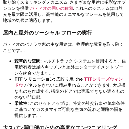
取り除くスタッキングメカニズム, さまざまな用途に多彩なオプ
ションを提供
パティオの囲いの種類
. これらのシステムは自然
光を最大限に活用し、高性能のミニマルなフレームを使用して
地域の気候に適応します。.
屋内と屋外のソーシャル フローの実行
パティオのパノラマ窓の主な用途は、物理的な境界を取り除く
ことです。:
変革的な空間:
マルチトラック システムを使用すると、住
宅所有者は屋内キッチンと屋外エンターテイメント ゾー
ンを統合できます。.
TTF ソリューション:
広絞り用,
the
TTFシリーズウィン
ドウ
パネルをきれいに積み重ねることができます, 大規模
なものを作成する, 標準のドアでは実現できない遮るもの
のない開口部.
柔軟性:
このセットアップは、特定の社交行事や気象条件
に基づいてカスタマイズ可能な空気の流れと通路の幅を
提供します。.
大スパン開口部のための高度なエンジニアリング