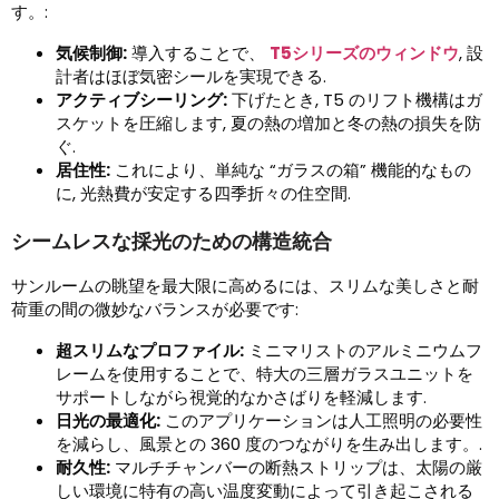
す。:
気候制御:
導入することで、
T5シリーズのウィンドウ
, 設
計者はほぼ気密シールを実現できる.
アクティブシーリング:
下げたとき, T5 のリフト機構はガ
スケットを圧縮します, 夏の熱の増加と冬の熱の損失を防
ぐ.
居住性:
これにより、単純な “ガラスの箱” 機能的なもの
に, 光熱費が安定する四季折々の住空間.
シームレスな採光のための構造統合
サンルームの眺望を最大限に高めるには、スリムな美しさと耐
荷重の間の微妙なバランスが必要です:
超スリムなプロファイル:
ミニマリストのアルミニウムフ
レームを使用することで、特大の三層ガラスユニットを
サポートしながら視覚的なかさばりを軽減します.
日光の最適化:
このアプリケーションは人工照明の必要性
を減らし、風景との 360 度のつながりを生み出します。.
耐久性:
マルチチャンバーの断熱ストリップは、太陽の厳
しい環境に特有の高い温度変動によって引き起こされる