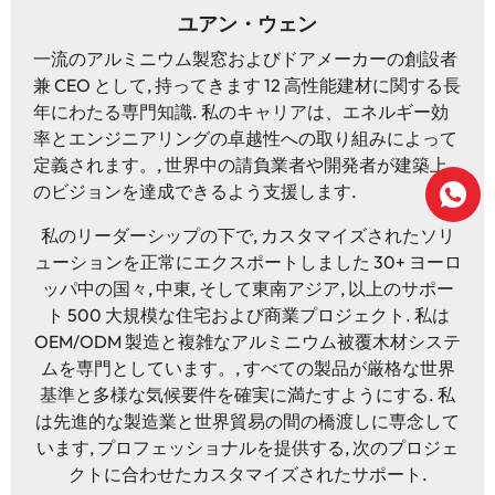
ユアン・ウェン
一流のアルミニウム製窓およびドアメーカーの創設者
兼 CEO として, 持ってきます 12 高性能建材に関する長
年にわたる専門知識. 私のキャリアは、エネルギー効
率とエンジニアリングの卓越性への取り組みによって
定義されます。, 世界中の請負業者や開発者が建築上
のビジョンを達成できるよう支援します.
私のリーダーシップの下で, カスタマイズされたソリ
ューションを正常にエクスポートしました 30+ ヨーロ
ッパ中の国々, 中東, そして東南アジア, 以上のサポー
ト 500 大規模な住宅および商業プロジェクト. 私は
OEM/ODM 製造と複雑なアルミニウム被覆木材システ
ムを専門としています。, すべての製品が厳格な世界
基準と多様な気候要件を確実に満たすようにする. 私
は先進的な製造業と世界貿易の間の橋渡しに専念して
います, プロフェッショナルを提供する, 次のプロジェ
クトに合わせたカスタマイズされたサポート.