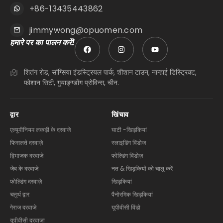
+86-13435443862
jimmywong@opuomen.com
हमारे पर का पालन करें!
शितंग रोड, सांग्सिया इंडस्ट्रियल पार्क, शीशान टाउन, नान्हाई डिस्ट्रिक्ट,
फोशान सिटी, गुयाङ्ग्डोंग प्रोविन्स, चीन.
द्वार
खिंचाव
एल्यूमीनियम लकड़ी के दरवाजे
घाटी -खिड़कियां
फिसलते दरवाज़े
स्लाइडिंग विंडोज
द्विभाजक दरवाजे
फोल्डिंग विंडोज़
जेब के दरवाजे
नत & खिड़कियों को चालू करें
फोल्डिंग दरवाज़े
खिड़कियां
चतुर्थ द्वार
पैनोरमिक खिड़कियां
गेराज दरवाजे
यूपीवीसी विंडो
यूपीवीसी दरवाजा