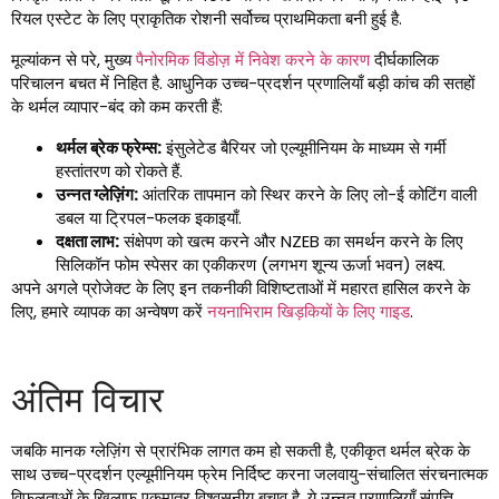
रियल एस्टेट के लिए प्राकृतिक रोशनी सर्वोच्च प्राथमिकता बनी हुई है.
मूल्यांकन से परे, मुख्य
पैनोरमिक विंडोज़ में निवेश करने के कारण
दीर्घकालिक
परिचालन बचत में निहित है. आधुनिक उच्च-प्रदर्शन प्रणालियाँ बड़ी कांच की सतहों
के थर्मल व्यापार-बंद को कम करती हैं:
थर्मल ब्रेक फ्रेम्स:
इंसुलेटेड बैरियर जो एल्यूमीनियम के माध्यम से गर्मी
हस्तांतरण को रोकते हैं.
उन्नत ग्लेज़िंग:
आंतरिक तापमान को स्थिर करने के लिए लो-ई कोटिंग वाली
डबल या ट्रिपल-फलक इकाइयाँ.
दक्षता लाभ:
संक्षेपण को खत्म करने और NZEB का समर्थन करने के लिए
सिलिकॉन फोम स्पेसर का एकीकरण (लगभग शून्य ऊर्जा भवन) लक्ष्य.
अपने अगले प्रोजेक्ट के लिए इन तकनीकी विशिष्टताओं में महारत हासिल करने के
लिए, हमारे व्यापक का अन्वेषण करें
नयनाभिराम खिड़कियों के लिए गाइड
.
अंतिम विचार
जबकि मानक ग्लेज़िंग से प्रारंभिक लागत कम हो सकती है, एकीकृत थर्मल ब्रेक के
साथ उच्च-प्रदर्शन एल्यूमीनियम फ्रेम निर्दिष्ट करना जलवायु-संचालित संरचनात्मक
विफलताओं के खिलाफ एकमात्र विश्वसनीय बचाव है. ये उन्नत प्रणालियाँ संपत्ति