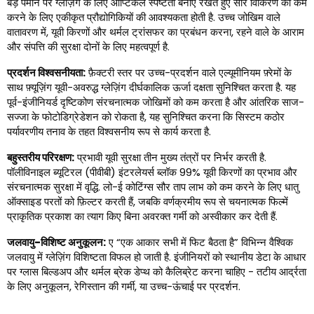
बड़े पैमाने पर ग्लेज़िंग के लिए ऑप्टिकल स्पष्टता बनाए रखते हुए सौर विकिरण को कम
करने के लिए एकीकृत प्रौद्योगिकियों की आवश्यकता होती है. उच्च जोखिम वाले
वातावरण में, यूवी किरणों और थर्मल ट्रांसफर का प्रबंधन करना, रहने वाले के आराम
और संपत्ति की सुरक्षा दोनों के लिए महत्वपूर्ण है.
प्रदर्शन विश्वसनीयता:
फ़ैक्टरी स्तर पर उच्च-प्रदर्शन वाले एल्यूमीनियम फ़्रेमों के
साथ फ़्यूज़िंग यूवी-अवरुद्ध ग्लेज़िंग दीर्घकालिक ऊर्जा दक्षता सुनिश्चित करता है. यह
पूर्व-इंजीनियर्ड दृष्टिकोण संरचनात्मक जोखिमों को कम करता है और आंतरिक साज-
सज्जा के फोटोडिग्रेडेशन को रोकता है, यह सुनिश्चित करना कि सिस्टम कठोर
पर्यावरणीय तनाव के तहत विश्वसनीय रूप से कार्य करता है.
बहुस्तरीय परिरक्षण:
प्रभावी यूवी सुरक्षा तीन मुख्य तंत्रों पर निर्भर करती है.
पॉलीविनाइल ब्यूटिरल (पीवीबी) इंटरलेयर्स ब्लॉक 99% यूवी किरणों का प्रभाव और
संरचनात्मक सुरक्षा में वृद्धि. लो-ई कोटिंग्स सौर ताप लाभ को कम करने के लिए धातु
ऑक्साइड परतों को फ़िल्टर करती हैं, जबकि वर्णक्रमीय रूप से चयनात्मक फिल्में
प्राकृतिक प्रकाश का त्याग किए बिना अवरक्त गर्मी को अस्वीकार कर देती हैं.
जलवायु-विशिष्ट अनुकूलन:
ए “एक आकार सभी में फिट बैठता है” विभिन्न वैश्विक
जलवायु में ग्लेज़िंग विशिष्टता विफल हो जाती है. इंजीनियरों को स्थानीय डेटा के आधार
पर ग्लास बिल्डअप और थर्मल ब्रेक डेप्थ को कैलिब्रेट करना चाहिए - तटीय आर्द्रता
के लिए अनुकूलन, रेगिस्तान की गर्मी, या उच्च-ऊंचाई पर प्रदर्शन.