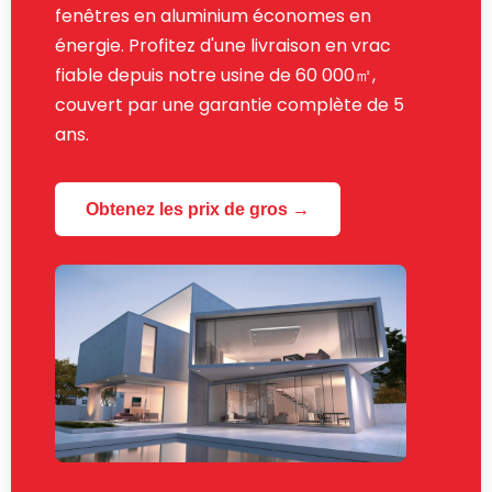
fenêtres en aluminium économes en
énergie. Profitez d'une livraison en vrac
fiable depuis notre usine de 60 000㎡,
couvert par une garantie complète de 5
ans.
Obtenez les prix de gros →